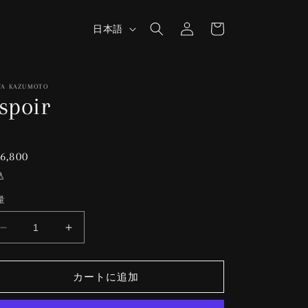
ロ
カ
グ
言
ー
日本語
イ
語
ト
ン
YA KAZUMOTO
spoir
通
6,800
常
込
価
量
格
espoir
espoir
の
の
数
数
カートに追加
量
量
を
を