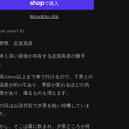
減
増
ら
や
す
す
別のお支払い方法
oto panel A2
野県 志賀高原
本１高い国道が存在する志賀高原の横手
。
高2000m以上まで車で行けるので、下界との
温差が約10℃あり、季節が変わるほどの気
差があり、撮るものも増えます。
の日は山頂付近で夕景を狙い待機していま
た。
かし、そこは霧に飲まれ、夕景どころか何