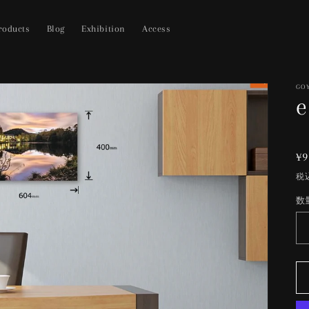
roducts
Blog
Exhibition
Access
GO
e
¥9
税
数