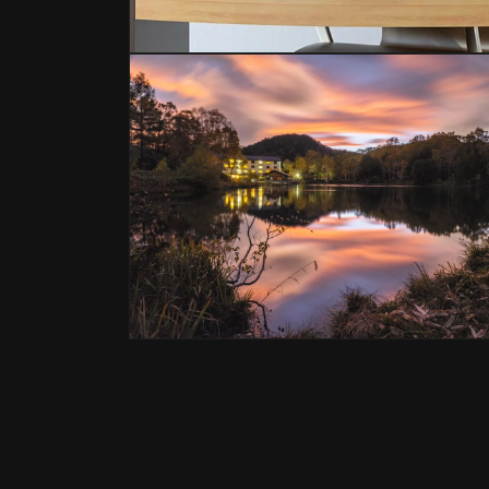
モ
ー
ダ
ル
で
メ
デ
ィ
ア
(1)
を
開
く
モ
ー
ダ
ル
で
メ
デ
ィ