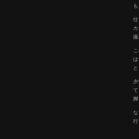
も
仕
カ
撮
こ
は
と
夕
て
脚
な
行