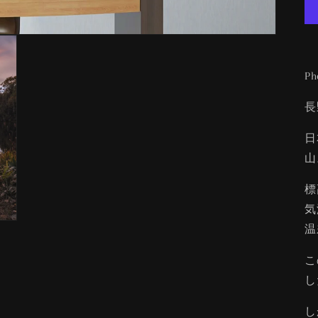
Ph
長
日
山
標
気
温
こ
し
し