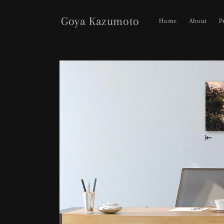
コンテ
ンツに
Goya Kazumoto
進む
Home
About
P
商品情
報にス
キップ