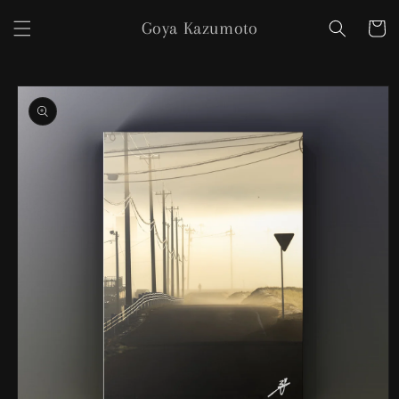
コンテ
カ
ンツに
Goya Kazumoto
ー
進む
ト
商品情
報にス
キップ