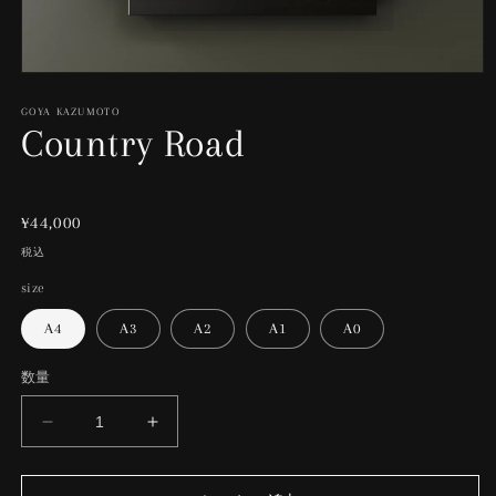
モ
ー
GOYA KAZUMOTO
ダ
Country Road
ル
で
メ
デ
ィ
通
¥44,000
ア
常
税込
(1)
価
を
size
開
格
く
A4
A3
A2
A1
A0
数量
Country
Country
Road
Road
の
の