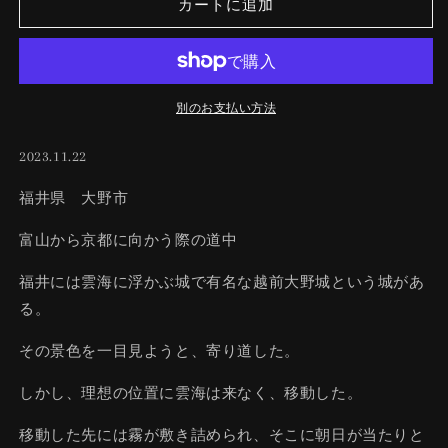
カートに追加
数
数
量
量
を
を
減
増
ら
や
別のお支払い方法
す
す
2023.11.22
福井県 大野市
富山から京都に向かう際の道中
福井には雲海に浮かぶ城で有名な越前大野城という城があ
る。
その景色を一目見ようと、寄り道した。
しかし、理想の位置に雲海は来なく、移動した。
移動した先には霧が敷き詰められ、そこに朝日が当たりと