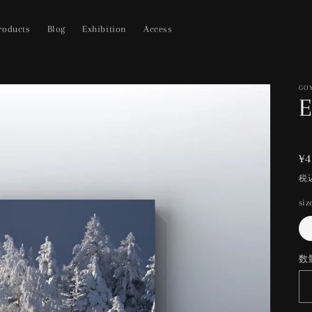
roducts
Blog
Exhibition
Access
GO
E
¥4
税
siz
数