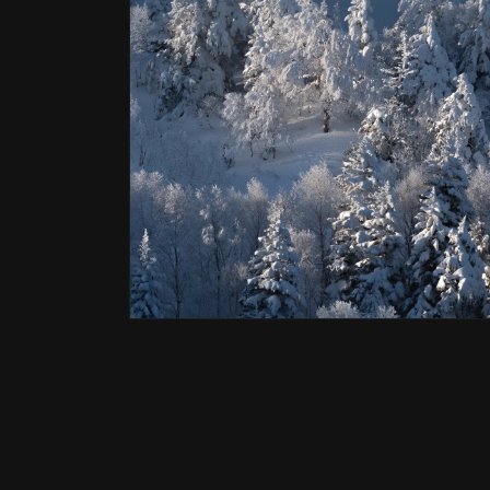
ル
で
メ
デ
ィ
ア
(1)
を
開
く
モ
ー
ダ
ル
で
メ
デ
ィ
ア