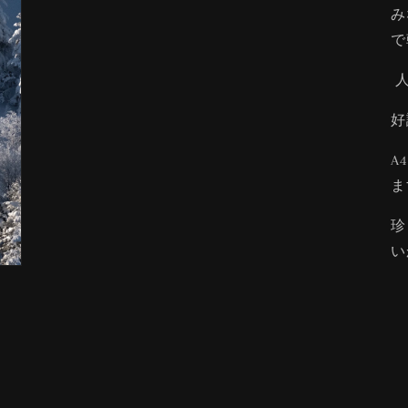
み
で
人
好
A
ま
珍
い