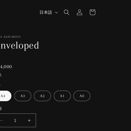
ロ
カ
グ
言
ー
日本語
イ
語
ト
ン
YA KAZUMOTO
nveloped
通
4,000
常
込
価
e
格
A4
A3
A2
A1
A0
量
Enveloped
Enveloped
の
の