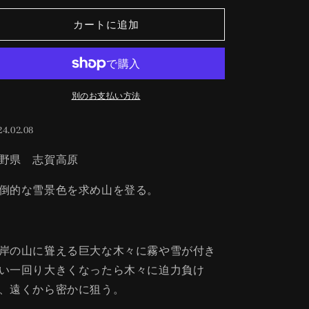
数
数
カートに追加
量
量
を
を
減
増
ら
や
す
す
別のお支払い方法
24.02.08
野県 志賀高原
倒的な雪景色を求め山を登る。
岸の山に聳える巨大な木々に霧や雪が付き
い一回り大きくなったら木々に迫力負け
、遠くから密かに狙う。