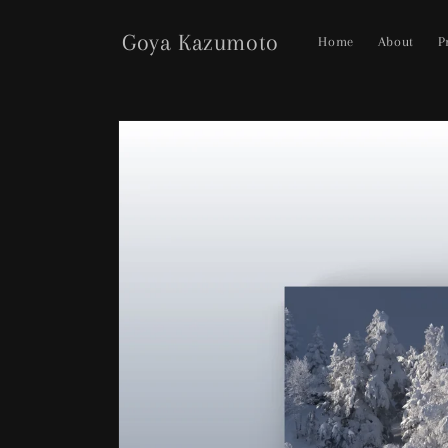
コンテ
ンツに
Goya Kazumoto
進む
Home
About
P
商品情
報にス
キップ