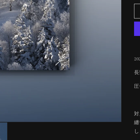
20
長
圧
対
纏
し