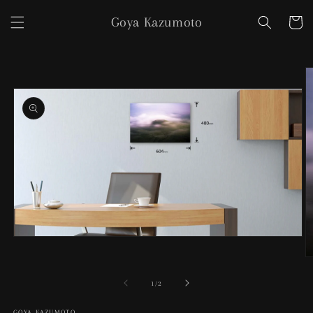
コンテ
カ
ンツに
Goya Kazumoto
ー
進む
ト
商品情
報にス
キップ
モ
ー
ダ
ル
の
1
/
2
で
メ
GOYA KAZUMOTO