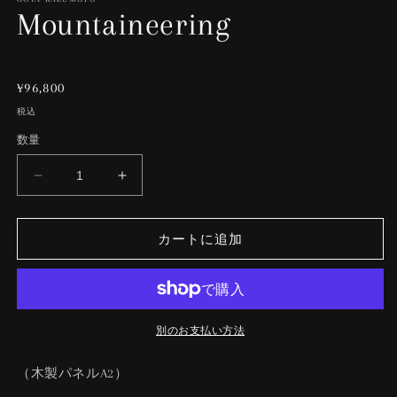
デ
Mountaineering
ィ
ア
(1)
を
(2
開
通
¥96,800
く
常
税込
価
数量
格
Mountaineering
Mountaineering
の
の
数
数
カートに追加
量
量
を
を
減
増
ら
や
す
す
別のお支払い方法
（木製パネルA2）