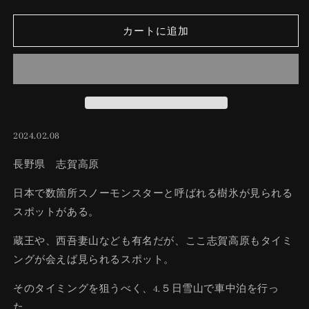
Morning
Morning
の
の
カートに追加
数
数
量
量
を
を
減
増
ら
や
す
す
2024.02.08
長野県 志賀高原
日本で数箇所スノーモンスターと呼ばれる樹氷が見られる
スポットがある。
蔵王や、西吾妻山なども有名だが、ここ志賀高原もタイミ
ングが会えば見られるスポット。
そのタイミングを狙うべく、4.５日雪山で車中泊を行っ
た。