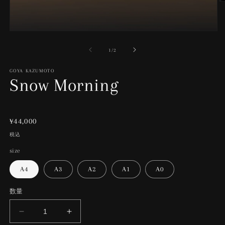
モ
ー
の
1
/
2
ダ
ル
で
GOYA KAZUMOTO
Snow Morning
メ
(2
デ
ィ
ア
(1)
通
¥44,000
を
開
常
税込
く
価
size
格
A4
A3
A2
A1
A0
数量
Snow
Snow