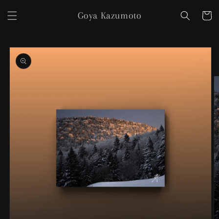
コンテ
カ
ンツに
Goya Kazumoto
ー
進む
ト
商品情
報にス
キップ