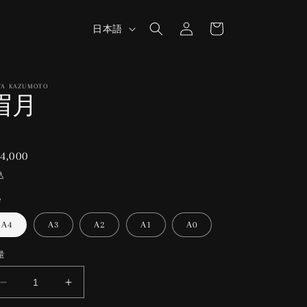
ロ
カ
グ
言
ー
日本語
イ
語
ト
ン
YA KAZUMOTO
眉月
通
4,000
常
込
価
e
格
A4
A3
A2
A1
A0
量
眉
眉
月
月