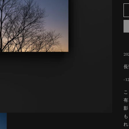
20
長
-
こ
有
影
も
れ