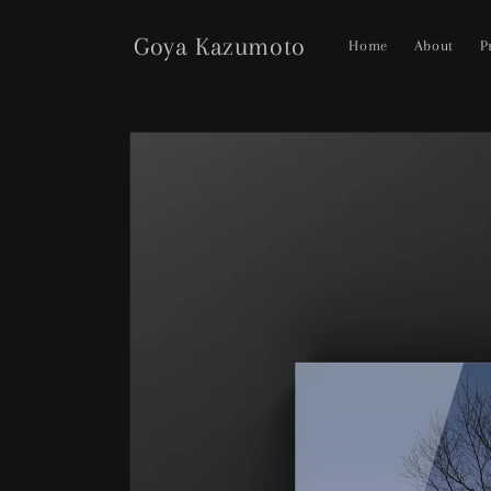
コンテ
ンツに
Goya Kazumoto
進む
Home
About
P
商品情
報にス
キップ