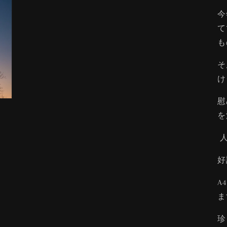
今
て
も
そ
け
慰
を
人
好
A
ま
珍