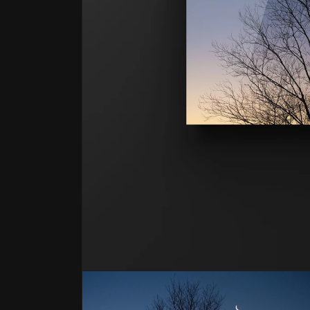
モ
ー
ダ