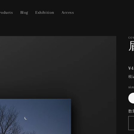
roducts
Blog
Exhibition
Access
GO
¥4
税
siz
数