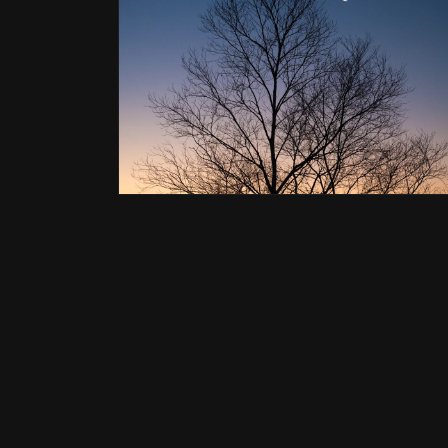
ル
で
メ
デ
ィ
ア
(1)
を
開
く
モ
ー
ダ
ル
で
メ
デ
ィ
ア
(2)
を
開
く