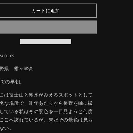
の
の
カートに追加
数
数
量
量
を
を
減
増
ら
や
す
す
24.01.09
野県 霧ヶ峰高
12℃の早朝。
こは富士山と霧氷がみえるスポットとして
名な場所で、昨年あたりから長野を軸に撮
している私はその景色を一目見ようと何度
ここへ訪れているが、未だその景色は見ら
ない。