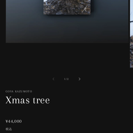
モ
ー
ダ
ル
で
メ
デ
の
1
/
2
ィ
ア
GOYA KAZUMOTO
(1)
Xmas tree
を
開
く
(2
通
¥44,000
常
税込