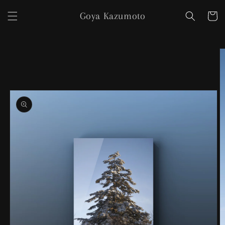
コンテ
カ
ンツに
Goya Kazumoto
ー
進む
ト
商品情
報にス
キップ