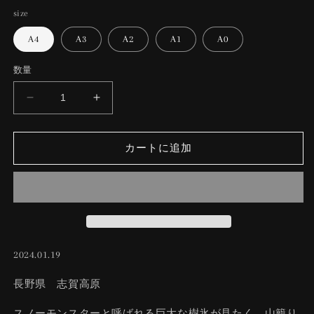
価
size
格
A4
A3
A2
A1
A0
数量
Xmas
Xmas
tree
tree
の
の
カートに追加
数
数
量
量
を
を
減
増
ら
や
す
す
2024.01.19
長野県 志賀高原
スノーモンスターと呼ばれる巨大な樹氷が見たく、山籠り