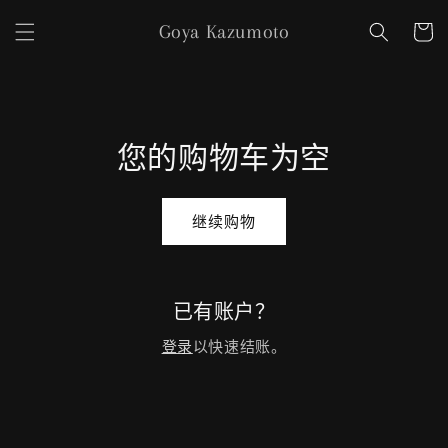
购
跳到内
Goya Kazumoto
容
物
车
您的购物车为空
继续购物
已有账户？
登录
以快速结账。